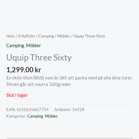
Hem
/
Friluftsliv
/
Camping
/
Möbler
/ Uquip Three Sixty
Camping
,
Möbler
Uquip Three Sixty
1,299.00
kr
En skön liten fåtölj som är lätt att packa med på alla dina turer.
Sitsen går att snurra 360grader.
Slut i lager
EAN:
4250635607754
Artikelnr:
16928
Kategorier:
Camping
,
Möbler