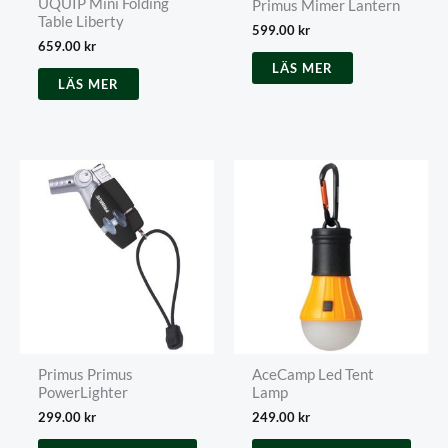
UQUIP Mini Folding
Primus Mimer Lantern
Table Liberty
599.00
kr
659.00
kr
LÄS MER
LÄS MER
Primus Primus
AceCamp Led Tent
PowerLighter
Lamp
299.00
kr
249.00
kr
Den
Den