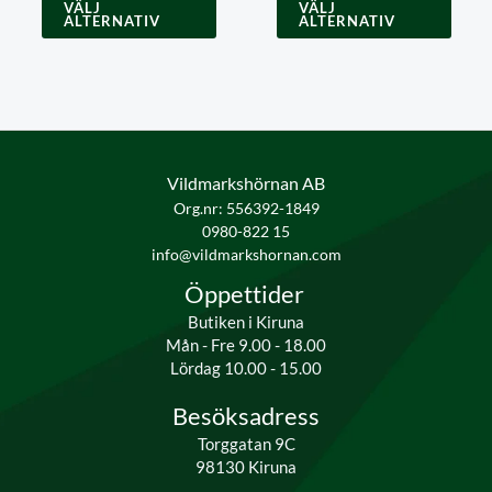
VÄLJ
VÄLJ
här
här
ALTERNATIV
ALTERNATIV
produkten
produ
har
har
flera
flera
varianter.
varian
De
De
olika
olika
alternativen
alter
Vildmarkshörnan AB
kan
kan
Org.nr: 556392-1849
väljas
välja
0980-822 15
på
på
info@vildmarkshornan.com
produktsidan
produ
Öppettider
Butiken i Kiruna
Mån - Fre 9.00 - 18.00
Lördag 10.00 - 15.00
Besöksadress
Torggatan 9C
98130 Kiruna