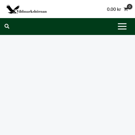
Hoppa
0.00
kr
till
innehåll
Sök