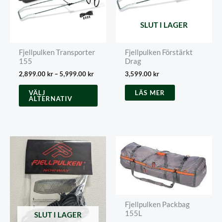
SLUT I LAGER
Fjellpulken Transporter
Fjellpulken Förstärkt
155
Drag
Prisintervall:
2,899.00
kr
–
5,999.00
kr
3,599.00
kr
2,899.00 kr
Den
till
VÄLJ
LÄS MER
här
ALTERNATIV
5,999.00 kr
produkten
har
flera
varianter.
De
olika
alternativen
kan
väljas
på
Fjellpulken Packbag
produktsidan
155L
SLUT I LAGER