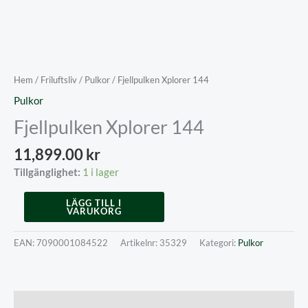
Hem
/
Friluftsliv
/
Pulkor
/ Fjellpulken Xplorer 144
Pulkor
Fjellpulken Xplorer 144
11,899.00
kr
Tillgänglighet:
1 i lager
Fjellpulken
LÄGG TILL I
VARUKORG
Xplorer
144
mängd
EAN:
7090001084522
Artikelnr:
35329
Kategori:
Pulkor
Beskrivning