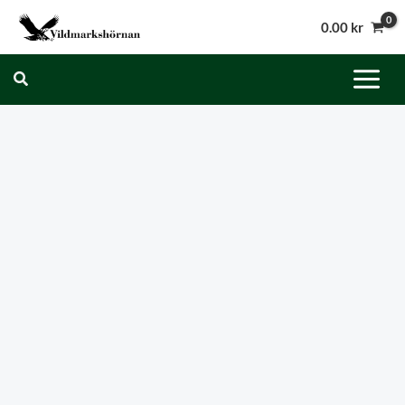
Hoppa
0.00
kr
till
innehåll
Sök