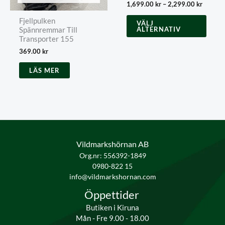
Prisinte
1,699.00
kr
–
2,299.00
kr
1,699.0
Den
Fjellpulken
till
VÄLJ
här
ALTERNATIV
2,299.0
Spännremmar Till
produ
Transporter 155
har
369.00
kr
flera
varian
LÄS MER
De
olika
alter
kan
välja
på
produ
Vildmarkshörnan AB
Org.nr: 556392-1849
0980-822 15
info@vildmarkshornan.com
Öppettider
Butiken i Kiruna
Mån - Fre 9.00 - 18.00